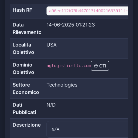
Hash RF
a96ee112b79b447013f40021633911fc1917
Data
14-06-2025 01:21:23
Rilevamento
Localita
USA
Obiettivo
Dominio
nglogisticsllc.com
CTI
Obiettivo
Settore
Technologies
Economico
Dati
N/D
Pubblicati
Descrizione
N/A