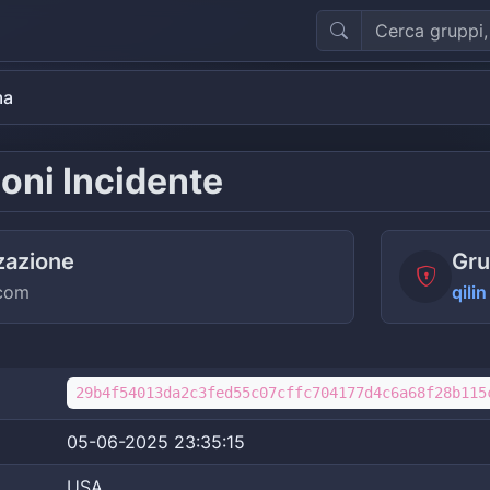
ma
oni Incidente
zazione
Gru
.com
qilin
29b4f54013da2c3fed55c07cffc704177d4c6a68f28b115
05-06-2025 23:35:15
USA