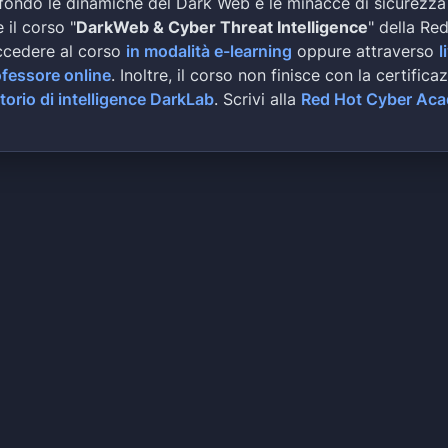
fondo le dinamiche del Dark Web e le minacce di sicurezza
 il corso "
DarkWeb & Cyber Threat Intelligence
" della Re
ccedere al corso
in modalità e-learning
oppure attraverso
l
ofessore online
. Inoltre, il corso non finisce con la certifica
torio di intelligence DarkLab
. Scrivi alla
Red Hot Cyber Ac