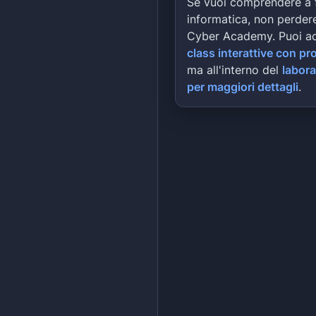
Se vuoi comprendere a 
informatica, non perdere
Cyber Academy. Puoi a
class interattive con pr
ma all'interno del
labora
per maggiori dettagli
.