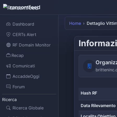
ransomfeed
Home
Dettaglio Vitti
Dashboard
CERTs Alert
Informazi
RF Domain Monitor
Recap
Organiz
Comunicati
britteninc
AccaddeOggi
Forum
Hash RF
Ricerca
Data Rilevamento
Ricerca Globale
Localita Obiettivo