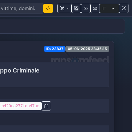
ID: 23837
05-06-2025 23:35:15
ppo Criminale
cb420ea277fda47ae