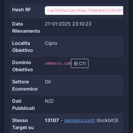
Hash RF
ca67b40ac1a614dacf568a04412de38f8e40
Data
21-01-2025 23:10:23
Rilevamento
Localita
Cipro
Obiettivo
Dominio
semesco.com
CTI
Obiettivo
Settore
Oil
Economico
Dati
N/D
Pubblicati
Stesso
13107
-
semesco.com
(lockbit3)
Target su