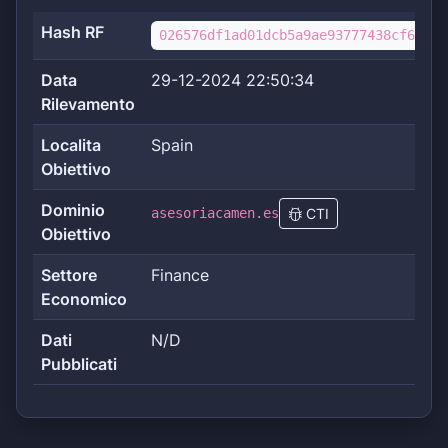
Hash RF
026576df1ad01dcb5a9ae93777438cf6f1c8
Data
29-12-2024 22:50:34
Rilevamento
Localita
Spain
Obiettivo
Dominio
asesoriacamen.es
CTI
Obiettivo
Settore
Finance
Economico
Dati
N/D
Pubblicati