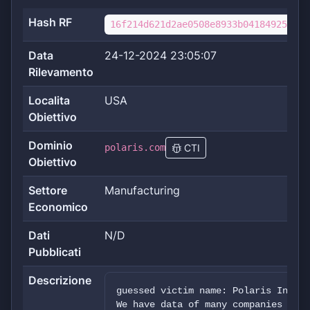
Hash RF
16f214d621d2ae0508e8933b04184925797f
Data
24-12-2024 23:05:07
Rilevamento
Localita
USA
Obiettivo
Dominio
polaris.com
CTI
Obiettivo
Settore
Manufacturing
Economico
Dati
N/D
Pubblicati
Descrizione
guessed victim name: Polaris Indust
We have data of many companies who 