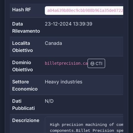
Hash RF
a04a639b80ec9cbb988b961a35de072205cc
Data
23-12-2024 13:39:39
Rilevamento
Localita
Canada
Obiettivo
Dominio
billetprecision.ca
CTI
Obiettivo
Settore
Heavy industries
Economico
Dati
N/D
Pubblicati
Descrizione
High precision machining of complex
components.Billet Precision special