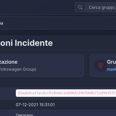
ma
oni Incidente
zazione
Gru
(Volkswagen Group)
mar
d2aa6dca71ec8cc014b46c2e898d23407bb86712d99353f
07-12-2021 15:31:01
Germany