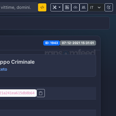
ID: 1943
07-12-2021 15:31:01
ppo Criminale
keto
21a241ea615db8b64