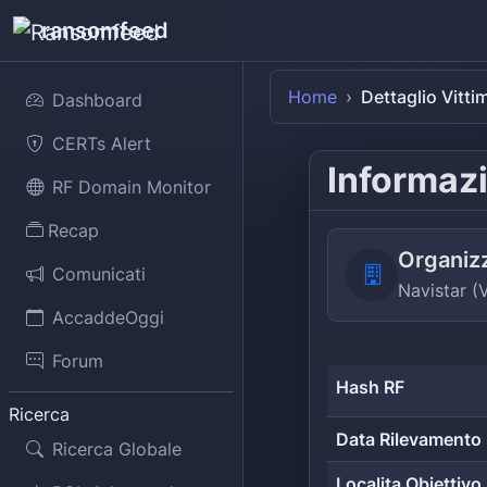
ransomfeed
Home
Dettaglio Vitti
Dashboard
CERTs Alert
Informazi
RF Domain Monitor
Recap
Organiz
Comunicati
Navistar 
AccaddeOggi
Forum
Hash RF
Ricerca
Data Rilevamento
Ricerca Globale
Localita Obiettivo