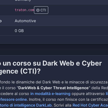
traton.com
CTI
o
Automotive
0 GB
o un corso su Dark Web e Cyber
igence (CTI)?
fondo le dinamiche del Dark Web e le minacce di sicurezza
 il corso "
DarkWeb & Cyber Threat Intelligence
" della Re
ccedere al corso
in modalità e-learning
oppure attraverso
l
ofessore online
. Inoltre, il corso non finisce con la certifica
torio di intelligence DarkLab
. Scrivi alla
Red Hot Cyber Ac