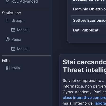
RQL Advanced
Dominio Obiettivo
Statistiche
Gruppi
Settore Economic
Mensili
Dati Pubblicati
Paesi
Mensili
Filtri
Stai cercand
Italia
Threat intell
Se vuoi comprendere a 
informatica, non perdere
Cyber Academy. Puoi a
class interattive con pr
ma all'interno del
labora