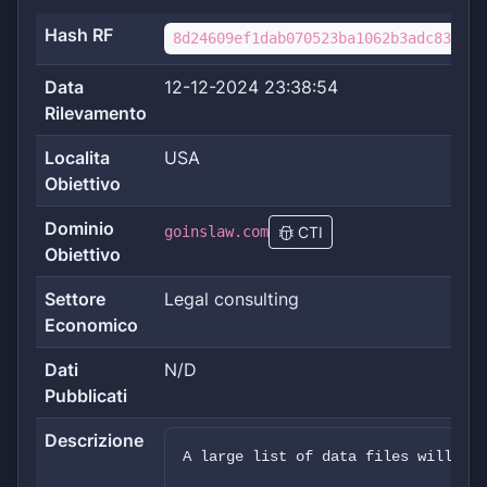
Hash RF
8d24609ef1dab070523ba1062b3adc83e30b
Data
12-12-2024 23:38:54
Rilevamento
Localita
USA
Obiettivo
Dominio
goinslaw.com
CTI
Obiettivo
Settore
Legal consulting
Economico
Dati
N/D
Pubblicati
Descrizione
A large list of data files will be 