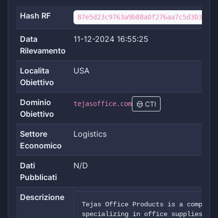
Hash RF
87e5d23c9763a9b88a0f276aa7c5d3037c98
Data
11-12-2024 16:55:25
Rilevamento
Localita
USA
Obiettivo
Dominio
tejasoffice.com
CTI
Obiettivo
Settore
Logistics
Economico
Dati
N/D
Pubblicati
Descrizione
Tejas Office Products is a company 
specializing in office supplies and