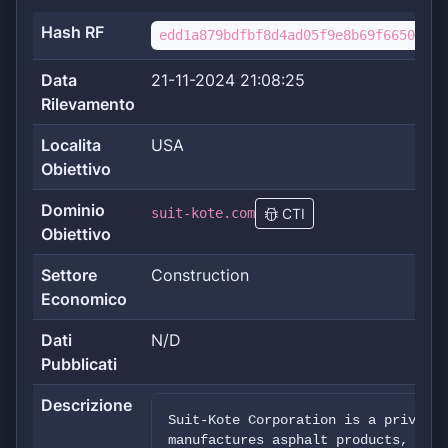
Hash RF
edd1a879bdfbf8d4ad05f9e8b69f6650c356
Data
21-11-2024 21:08:25
Rilevamento
Localita
USA
Obiettivo
Dominio
suit-kote.com
CTI
Obiettivo
Settore
Construction
Economico
Dati
N/D
Pubblicati
Descrizione
Suit-Kote Corporation is a privatel
manufactures asphalt products, prov