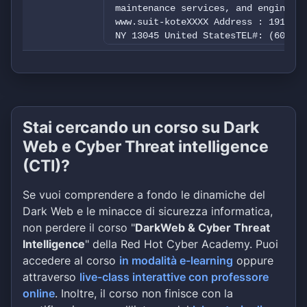
maintenance services, and engineers
www.suit-koteXXXX Address : 1911 Lo
NY 13045 United StatesTEL#: (607) 7
1. Personal documents, employees da
Accounting 3. Users folders 4. Tax 
agrements, NDAs data & etc…
Stai cercando un corso su Dark
Web e Cyber Threat intelligence
(CTI)?
Se vuoi comprendere a fondo le dinamiche del
Dark Web e le minacce di sicurezza informatica,
non perdere il corso "
DarkWeb & Cyber Threat
Intelligence
" della Red Hot Cyber Academy. Puoi
accedere al corso
in modalità e-learning
oppure
attraverso
live-class interattive con professore
online
. Inoltre, il corso non finisce con la