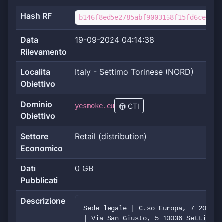
Hash RF
b146f8ed5e2785abf9003168f15fd6ce20a9
Data
19-09-2024 04:14:38
Rilevamento
Localita
Italy - Settimo Torinese (NORD)
Obiettivo
Dominio
yesmoke.eu
CTI
Obiettivo
Settore
Retail (distribution)
Economico
Dati
0 GB
Pubblicati
Descrizione
Sede legale | C.so Europa, 7 20122 
| Via San Giusto, 5 10036 Settimo T