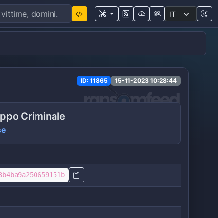
ID: 11865
15-11-2023 10:28:44
ppo Criminale
se
3b4ba9a250659151b