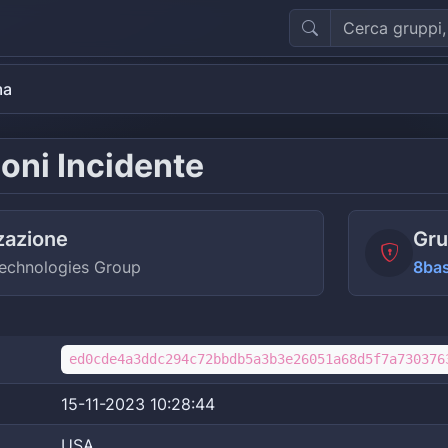
ma
oni Incidente
zazione
Gru
echnologies Group
8ba
ed0cde4a3ddc294c72bbdb5a3b3e26051a68d5f7a730376
15-11-2023 10:28:44
USA