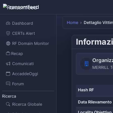
ransomfeed
Home
Dettaglio Vitti
Dashboard
CERTs Alert
Informazi
RF Domain Monitor
Recap
Organiz
Comunicati
MERRILL T
AccaddeOggi
Forum
Hash RF
Ricerca
Data Rilevamento
Ricerca Globale
Localita Obiettivo