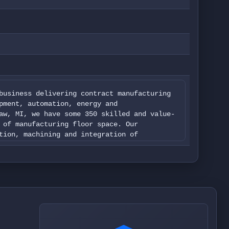
business delivering contract manufacturing
pment, automation, energy and
aw, MI, we have some 350 skilled and value-
 of manufacturing floor space. Our
tion, machining and integration of
it, MERRILL can make it merrilltgXXXX