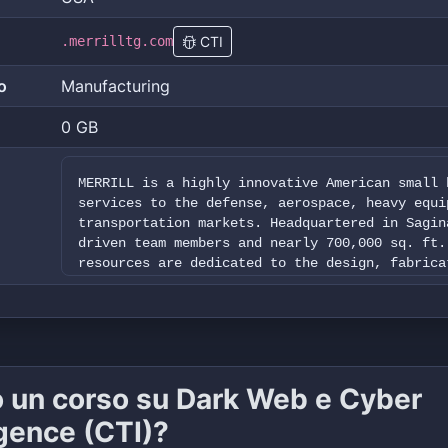
.merrilltg.com
CTI
o
Manufacturing
0 GB
MERRILL is a highly innovative American small 
services to the defense, aerospace, heavy equi
transportation markets. Headquartered in Sagin
driven team members and nearly 700,000 sq. ft.
resources are dedicated to the design, fabrica
components, systems and programs. If you need 
o un corso su Dark Web e Cyber
igence (CTI)?