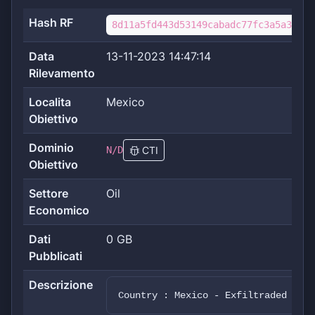
Hash RF
8d11a5fd443d53149cabadc77fc3a5a35b57
Data
13-11-2023 14:47:14
Rilevamento
Localita
Mexico
Obiettivo
Dominio
N/D
CTI
Obiettivo
Settore
Oil
Economico
Dati
0 GB
Pubblicati
Descrizione
Country : Mexico - Exfiltraded data