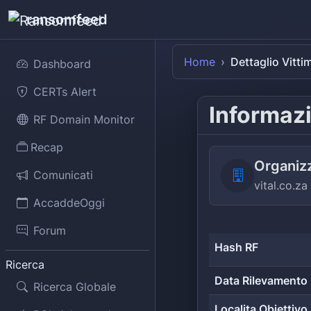
ransomfeed
Home
Dettaglio Vitti
Dashboard
CERTs Alert
Informazi
RF Domain Monitor
Recap
Organiz
Comunicati
vital.co.za
AccaddeOggi
Forum
Hash RF
Ricerca
Data Rilevamento
Ricerca Globale
Localita Obiettivo