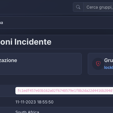
ma
oni Incidente
zazione
Gru
lock
fc1edf457e03b162a02f6740579e1f8b2da22d4416b204d
11-11-2023 18:55:50
South Africa