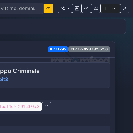
ID: 11795
11-11-2023 18:55:50
ppo Criminale
bit3
fbef4e9f291a076e3