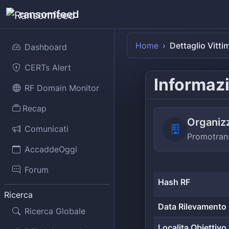
ransomfeed
Home
Dettaglio Vitti
Dashboard
CERTs Alert
Informazi
RF Domain Monitor
Recap
Organiz
Comunicati
Promotran
AccaddeOggi
Forum
Hash RF
Ricerca
Data Rilevamento
Ricerca Globale
Localita Obiettivo