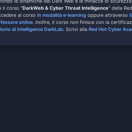
fondo le dinamiche del Dark Web e le minacce di sicurezza
 il corso "
DarkWeb & Cyber Threat Intelligence
" della Re
ccedere al corso
in modalità e-learning
oppure attraverso
l
ofessore online
. Inoltre, il corso non finisce con la certifica
torio di intelligence DarkLab
. Scrivi alla
Red Hot Cyber Ac