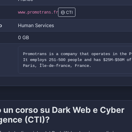
www.promotrans.fr
CTI
o
Human Services
0 GB
Promotrans is a company that operates in the P
It employs 251-500 people and has $25M-$50M of
Paris, Île-de-france, France.
o un corso su Dark Web e Cyber
igence (CTI)?