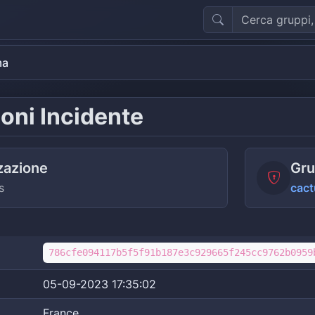
ma
oni Incidente
zazione
Gru
s
cact
786cfe094117b5f5f91b187e3c929665f245cc9762b0959
05-09-2023 17:35:02
France