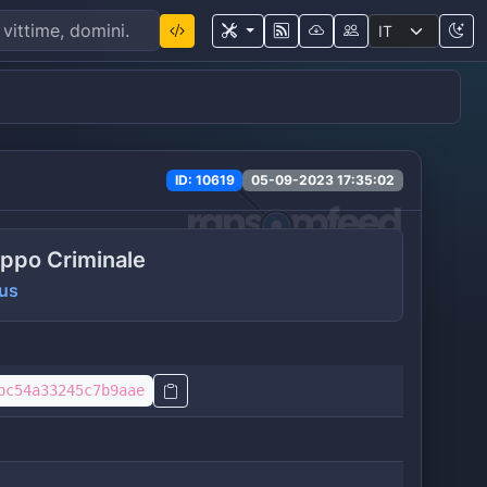
ID: 10619
05-09-2023 17:35:02
ppo Criminale
us
bc54a33245c7b9aae