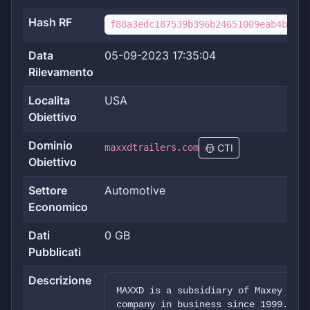
Hash RF
f88a3edc187539b396b24651009eab4b4e02
Data
05-09-2023 17:35:04
Rilevamento
Localita
USA
Obiettivo
Dominio
maxxdtrailers.com
CTI
Obiettivo
Settore
Automotive
Economico
Dati
0 GB
Pubblicati
Descrizione
MAXXD is a subsidiary of Maxey Trai
company in business since 1999. The