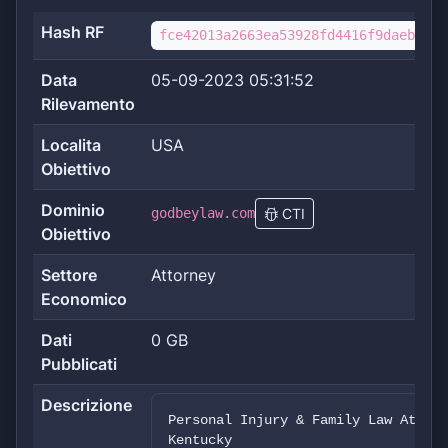
Hash RF
fce42013a2663ea53928fd4416f9daeb0e05
Data
05-09-2023 05:31:52
Rilevamento
Localita
USA
Obiettivo
Dominio
godbeylaw.com
CTI
Obiettivo
Settore
Attorney
Economico
Dati
0 GB
Pubblicati
Descrizione
Personal Injury & Family Law Attorn
Kentucky