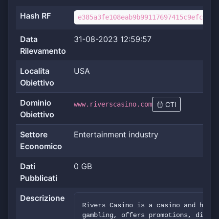
Hash RF
e385a3fe108eab9b99117697415c9efc52ac
Data
31-08-2023 12:59:57
Rilevamento
Localita
USA
Obiettivo
Dominio
www.riverscasino.com
CTI
Obiettivo
Settore
Entertainment industry
Economico
Dati
0 GB
Pubblicati
Descrizione
Rivers Casino is a casino and hotel
gambling, offers promotions, dining