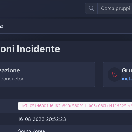
ma
oni Incidente
zazione
Gru
iconductor
meta
de7405f4600fd6d82b940e560911c003e060b44119525ee
16-08-2023 20:52:23
South Korea