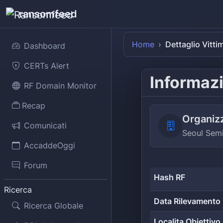
ransomfeed
Home
Dettaglio Vitti
Dashboard
CERTs Alert
Informazi
RF Domain Monitor
Recap
Organiz
Comunicati
Seoul Sem
AccaddeOggi
Forum
Hash RF
Ricerca
Data Rilevamento
Ricerca Globale
Localita Obiettivo