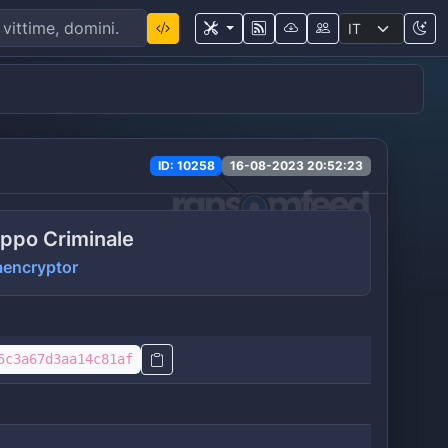
ID: 10258
16-08-2023 20:52:23
ppo Criminale
encryptor
5c3a67d3aa14c81af