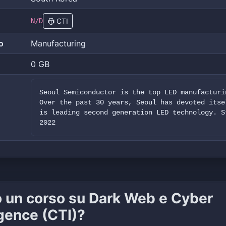
N/D
CTI
o
Manufacturing
0 GB
Seoul Semiconductor is the top LED manufacturi
Over the past 30 years, Seoul has devoted itse
is leading second generation LED technology. S
2022
o un corso su Dark Web e Cyber
igence (CTI)?