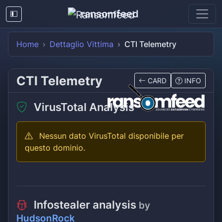
ransomfeed
Home
Dettaglio Vittima
CTI Telemetry
CTI Telemetry
CARD
INFO
VirusTotal Analysis
Nessun dato VirusTotal disponibile per
questo dominio.
Infostealer analysis
by
HudsonRock