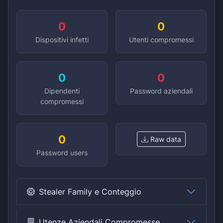
0
0
Dispositivi infetti
Utenti compromessi
0
0
Dipendenti
Password aziendali
compromessi
0
Raw data
Password users
Stealer Family e Conteggio
Utenze Aziendali Compromesse