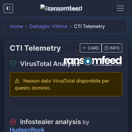
ransomfeed
Home
Dettaglio Vittima
CTI Telemetry
CTI Telemetry
CARD
INFO
VirusTotal Analysis
Nessun dato VirusTotal disponibile per
questo dominio.
Infostealer analysis
by
HudsonRock