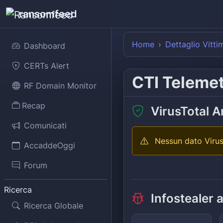
ransomfeed
Home
Dettaglio Vitti
Dashboard
CERTs Alert
CTI Teleme
RF Domain Monitor
Recap
VirusTotal A
Comunicati
Nessun dato Virus
AccaddeOggi
Forum
Ricerca
Infostealer 
Ricerca Globale