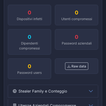
0
0
Dispositivi infetti
Utenti compromessi
0
0
Dipendenti
Password aziendali
compromessi
0
Raw data
Password users
Stealer Family e Conteggio
Utenze Aziendali Compromesse