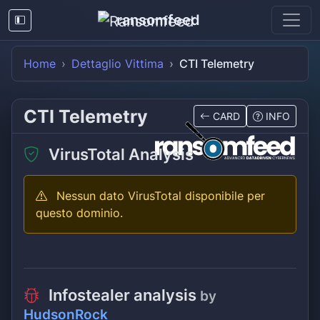
ransomfeed
Home
Dettaglio Vittima
CTI Telemetry
CTI Telemetry
CARD
INFO
VirusTotal Analysis
Nessun dato VirusTotal disponibile per
questo dominio.
Infostealer analysis
by
HudsonRock