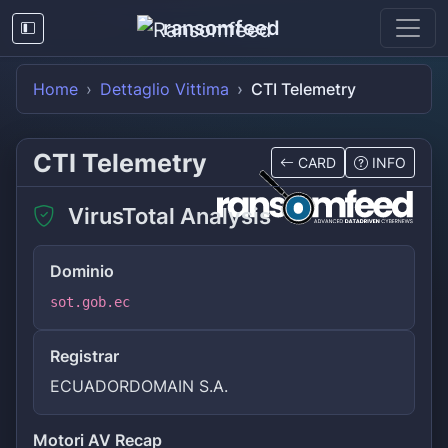
ransomfeed
Home
Dettaglio Vittima
CTI Telemetry
CTI Telemetry
CARD
INFO
VirusTotal Analysis
Dominio
sot.gob.ec
Registrar
ECUADORDOMAIN S.A.
Motori AV Recap