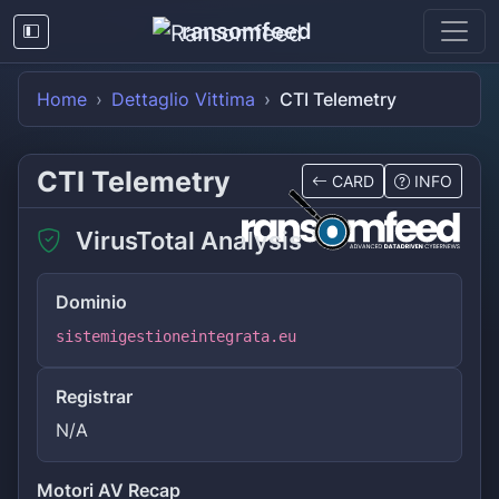
ransomfeed
Home
Dettaglio Vittima
CTI Telemetry
CTI Telemetry
CARD
INFO
VirusTotal Analysis
Dominio
sistemigestioneintegrata.eu
Registrar
N/A
Motori AV Recap