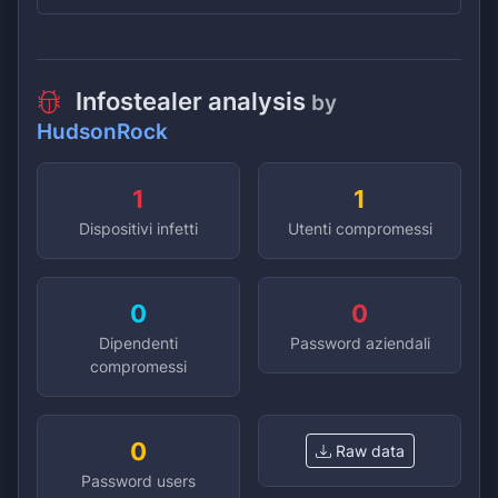
Infostealer analysis
by
HudsonRock
1
1
Dispositivi infetti
Utenti compromessi
0
0
Dipendenti
Password aziendali
compromessi
0
Raw data
Password users