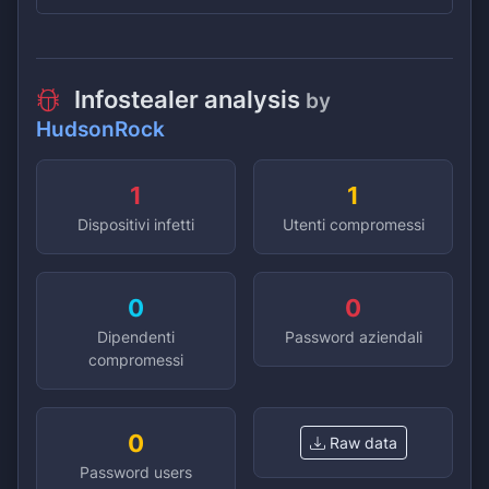
Infostealer analysis
by
HudsonRock
1
1
Dispositivi infetti
Utenti compromessi
0
0
Dipendenti
Password aziendali
compromessi
0
Raw data
Password users