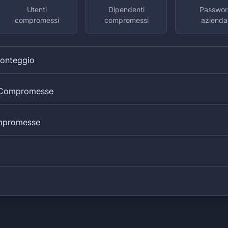
Utenti
Dipendenti
Passwor
compromessi
compromessi
aziendal
Conteggio
i Compromesse
mpromesse