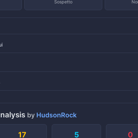
Sospetto
Non
ui
S
analysis
by
HudsonRock
17
5
0