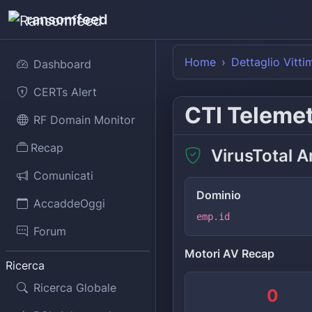
ransomfeed
Home
Dettaglio Vitti
Dashboard
CERTs Alert
CTI Teleme
RF Domain Monitor
Recap
VirusTotal A
Comunicati
Dominio
AccaddeOggi
emp.id
Forum
Motori AV Recap
Ricerca
Ricerca Globale
0