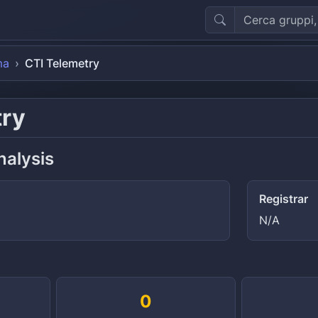
ma
CTI Telemetry
try
nalysis
Registrar
N/A
0