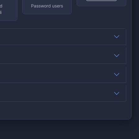
d
Password users
i