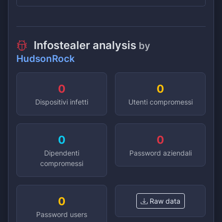
Infostealer analysis
by
HudsonRock
0
0
Dispositivi infetti
Utenti compromessi
0
0
Dipendenti
Password aziendali
compromessi
0
Raw data
Password users