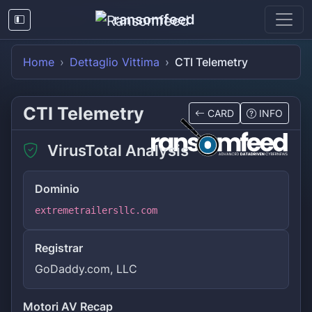
ransomfeed
Home
Dettaglio Vittima
CTI Telemetry
CTI Telemetry
CARD
INFO
VirusTotal Analysis
Dominio
extremetrailersllc.com
Registrar
GoDaddy.com, LLC
Motori AV Recap