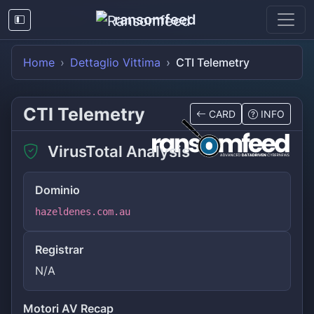
ransomfeed
Home
Dettaglio Vittima
CTI Telemetry
CTI Telemetry
CARD
INFO
VirusTotal Analysis
Dominio
hazeldenes.com.au
Registrar
N/A
Motori AV Recap