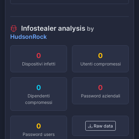
Infostealer analysis
by
HudsonRock
0
0
Dispositivi infetti
Utenti compromessi
0
0
Dipendenti
Password aziendali
compromessi
0
Raw data
Password users