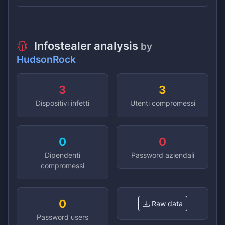
Infostealer analysis
by
HudsonRock
3
3
Dispositivi infetti
Utenti compromessi
0
0
Dipendenti
Password aziendali
compromessi
0
Raw data
Password users