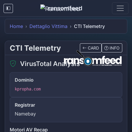
ransomfeed
Home
Dettaglio Vittima
CTI Telemetry
CTI Telemetry
CARD
INFO
VirusTotal Analysis
Dominio
kpropha.com
Registrar
Namebay
Motori AV Recap