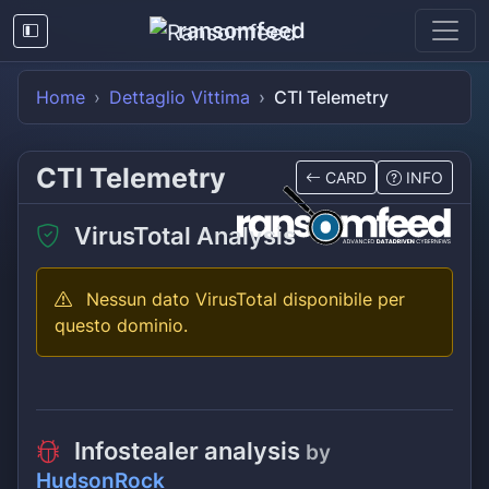
ransomfeed
Home
Dettaglio Vittima
CTI Telemetry
CTI Telemetry
CARD
INFO
VirusTotal Analysis
Nessun dato VirusTotal disponibile per
questo dominio.
Infostealer analysis
by
HudsonRock