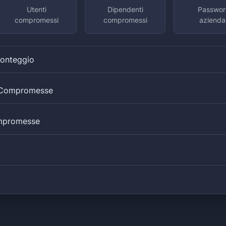
Utenti
Dipendenti
Passwor
compromessi
compromessi
aziendal
Conteggio
i Compromesse
mpromesse