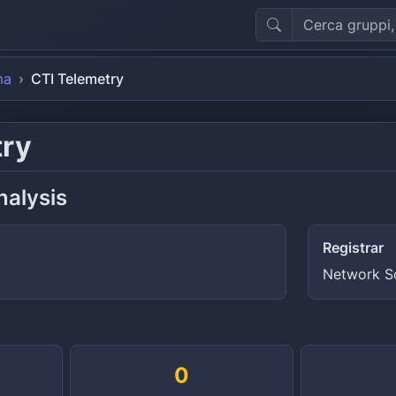
ma
CTI Telemetry
try
nalysis
Registrar
Network So
0