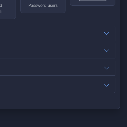
d
Password users
i