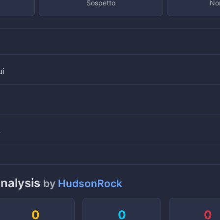
Sospetto
Non
ui
S
analysis
by
HudsonRock
0
0
0