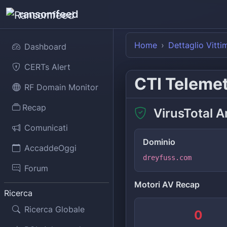
ransomfeed
Home
Dettaglio Vitti
Dashboard
CERTs Alert
CTI Teleme
RF Domain Monitor
Recap
VirusTotal A
Comunicati
Dominio
AccaddeOggi
dreyfuss.com
Forum
Motori AV Recap
Ricerca
Ricerca Globale
0