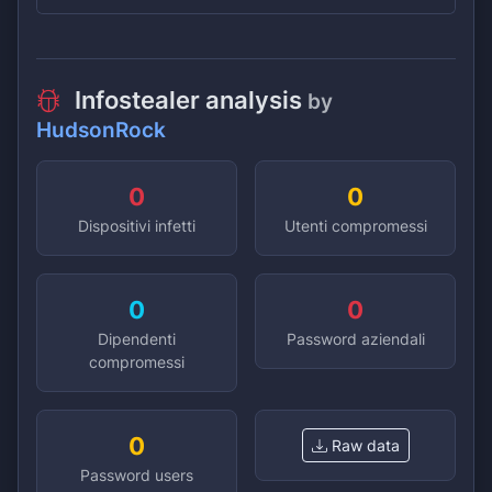
Infostealer analysis
by
HudsonRock
0
0
Dispositivi infetti
Utenti compromessi
0
0
Dipendenti
Password aziendali
compromessi
0
Raw data
Password users