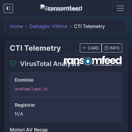
ransomfeed
Home
Dettaglio Vittima
CTI Telemetry
CTI Telemetry
CARD
INFO
VirusTotal Analysis
Dominio
acetomilano.it
Registrar
N/A
Motori AV Recap