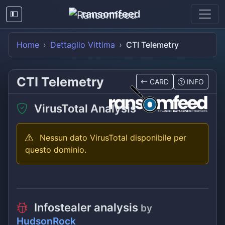
ransomfeed
Home
Dettaglio Vittima
CTI Telemetry
CTI Telemetry
CARD
INFO
VirusTotal Analysis
Nessun dato VirusTotal disponibile per
questo dominio.
Infostealer analysis
by
HudsonRock