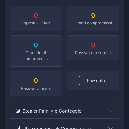
0
0
Dispositivi infetti
Utenti compromessi
0
0
Dipendenti
Password aziendali
compromessi
0
Raw data
Password users
Stealer Family e Conteggio
Utenze Aziendali Compromesse