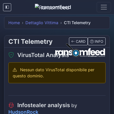
ransomfeed
Home
Dettaglio Vittima
CTI Telemetry
CTI Telemetry
CARD
INFO
VirusTotal Analysis
Nessun dato VirusTotal disponibile per
questo dominio.
Infostealer analysis
by
HudsonRock