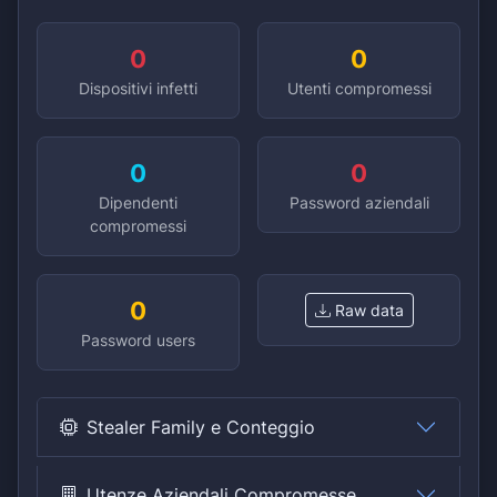
0
0
Dispositivi infetti
Utenti compromessi
0
0
Dipendenti
Password aziendali
compromessi
0
Raw data
Password users
Stealer Family e Conteggio
Utenze Aziendali Compromesse