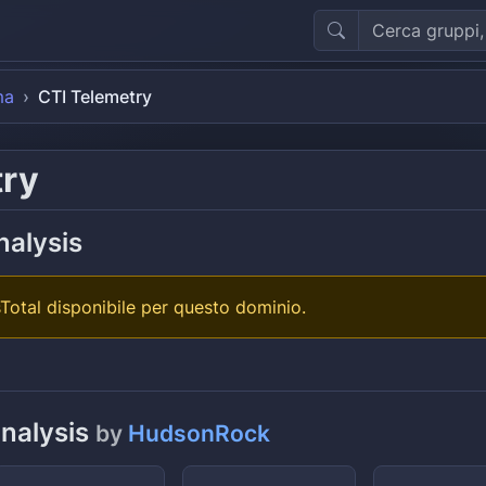
ma
CTI Telemetry
try
nalysis
Total disponibile per questo dominio.
analysis
by
HudsonRock