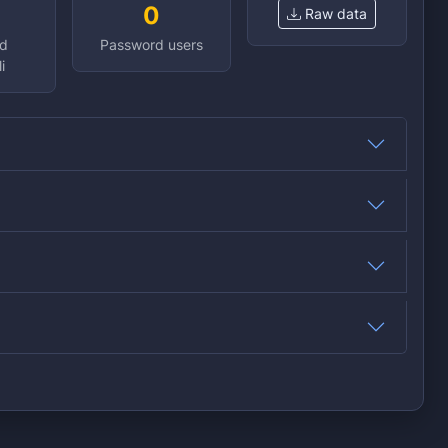
0
Raw data
d
Password users
i