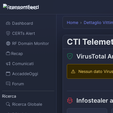
ransomfeed
Home
Dettaglio Vitti
Dashboard
CERTs Alert
CTI Teleme
RF Domain Monitor
Recap
VirusTotal A
Comunicati
Nessun dato Virus
AccaddeOggi
Forum
Ricerca
Infostealer 
Ricerca Globale