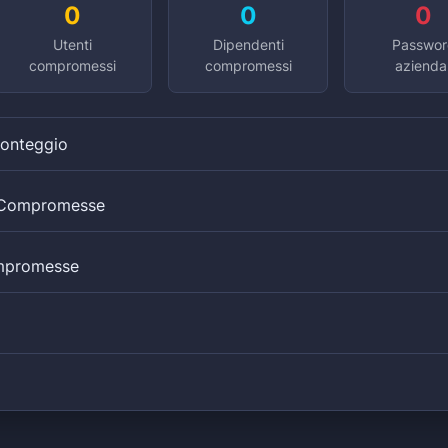
0
0
0
Utenti
Dipendenti
Passwor
compromessi
compromessi
aziendal
Conteggio
i Compromesse
mpromesse