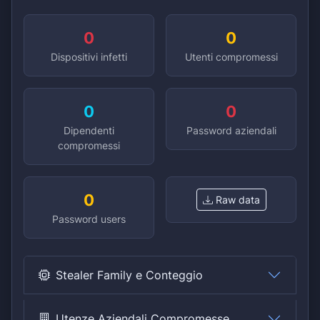
0
0
Dispositivi infetti
Utenti compromessi
0
0
Dipendenti
Password aziendali
compromessi
0
Raw data
Password users
Stealer Family e Conteggio
Utenze Aziendali Compromesse