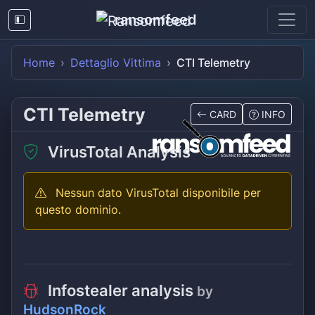
ransomfeed
Home
Dettaglio Vittima
CTI Telemetry
CTI Telemetry
CARD
INFO
VirusTotal Analysis
Nessun dato VirusTotal disponibile per
questo dominio.
Infostealer analysis
by
HudsonRock