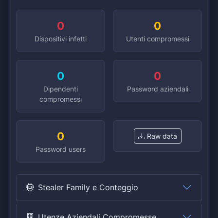
0
0
Dispositivi infetti
Utenti compromessi
0
0
Dipendenti
Password aziendali
compromessi
0
Raw data
Password users
Stealer Family e Conteggio
Utenze Aziendali Compromesse