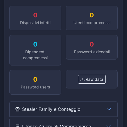
0
0
Dispositivi infetti
Utenti compromessi
0
0
Dipendenti
Password aziendali
compromessi
0
Raw data
Password users
Stealer Family e Conteggio
Utenze Aziendali Compromesse