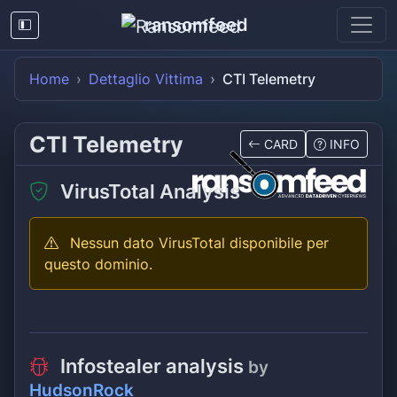
ransomfeed
Home
Dettaglio Vittima
CTI Telemetry
CTI Telemetry
CARD
INFO
VirusTotal Analysis
Nessun dato VirusTotal disponibile per
questo dominio.
Infostealer analysis
by
HudsonRock