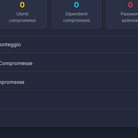
0
0
0
Utenti
Dipendenti
Passwor
compromessi
compromessi
aziendal
Conteggio
i Compromesse
mpromesse