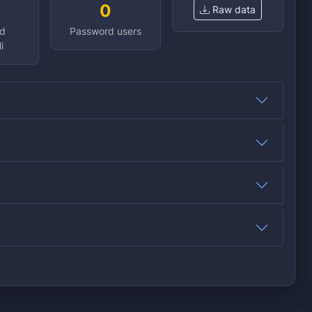
0
Raw data
d
Password users
i