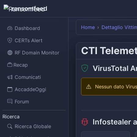
ransomfeed
Home
Dettaglio Vitti
Dashboard
CERTs Alert
CTI Teleme
RF Domain Monitor
Recap
VirusTotal A
Comunicati
Nessun dato Virus
AccaddeOggi
Forum
Ricerca
Infostealer 
Ricerca Globale