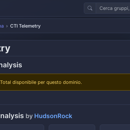
ma
CTI Telemetry
try
nalysis
Total disponibile per questo dominio.
analysis
by
HudsonRock