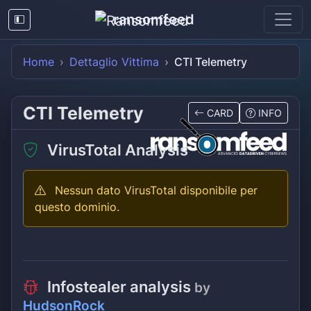
ransomfeed
Home
Dettaglio Vittima
CTI Telemetry
CTI Telemetry
CARD
INFO
VirusTotal Analysis
Nessun dato VirusTotal disponibile per
questo dominio.
Infostealer analysis
by
HudsonRock