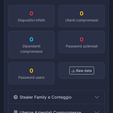
0
0
Dispositivi infetti
Utenti compromessi
0
0
Dipendenti
Password aziendali
compromessi
0
Raw data
Password users
Stealer Family e Conteggio
Utenze Aziendali Compromesse