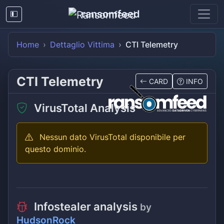
ransomfeed
Home
Dettaglio Vittima
CTI Telemetry
CTI Telemetry
CARD
INFO
VirusTotal Analysis
Nessun dato VirusTotal disponibile per
questo dominio.
Infostealer analysis
by
HudsonRock