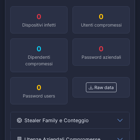
0
0
Dispositivi infetti
Utenti compromessi
0
0
Dipendenti
Password aziendali
compromessi
0
Raw data
Password users
Stealer Family e Conteggio
Utenze Aziendali Compromesse