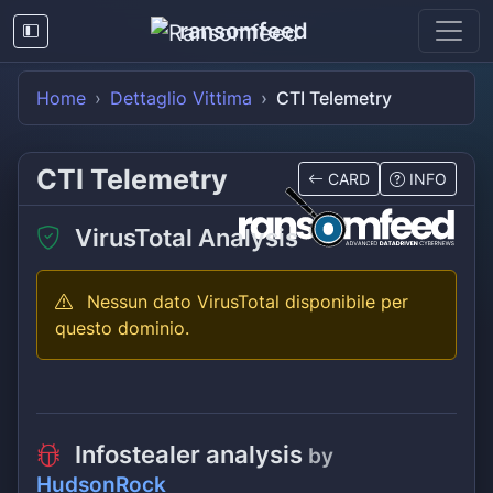
ransomfeed
Home
Dettaglio Vittima
CTI Telemetry
CTI Telemetry
CARD
INFO
VirusTotal Analysis
Nessun dato VirusTotal disponibile per
questo dominio.
Infostealer analysis
by
HudsonRock