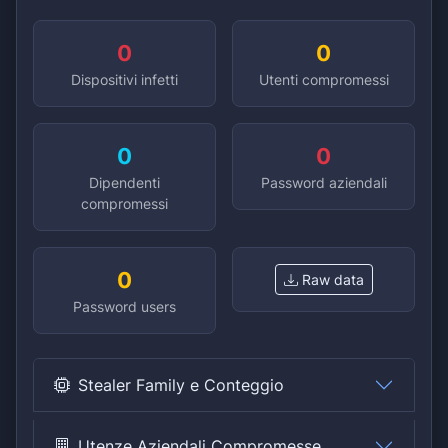
0
0
Dispositivi infetti
Utenti compromessi
0
0
Dipendenti
Password aziendali
compromessi
0
Raw data
Password users
Stealer Family e Conteggio
Utenze Aziendali Compromesse