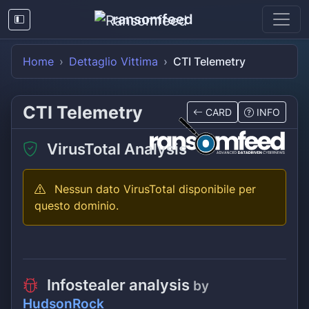
ransomfeed
Home
Dettaglio Vittima
CTI Telemetry
CTI Telemetry
CARD
INFO
VirusTotal Analysis
Nessun dato VirusTotal disponibile per
questo dominio.
Infostealer analysis
by
HudsonRock