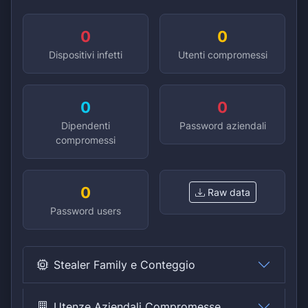
0
0
Dispositivi infetti
Utenti compromessi
0
0
Dipendenti
Password aziendali
compromessi
0
Raw data
Password users
Stealer Family e Conteggio
Utenze Aziendali Compromesse