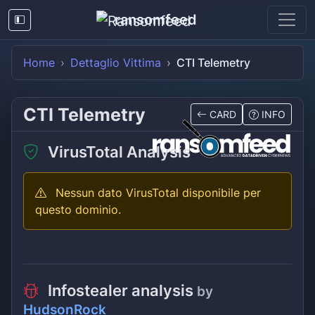
ransomfeed
Home
Dettaglio Vittima
CTI Telemetry
CTI Telemetry
CARD
INFO
VirusTotal Analysis
Nessun dato VirusTotal disponibile per
questo dominio.
Infostealer analysis
by
HudsonRock