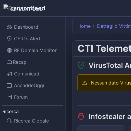
ransomfeed
Home
Dettaglio Vitti
Dashboard
CERTs Alert
CTI Teleme
RF Domain Monitor
Recap
VirusTotal A
Comunicati
Nessun dato Virus
AccaddeOggi
Forum
Ricerca
Infostealer 
Ricerca Globale