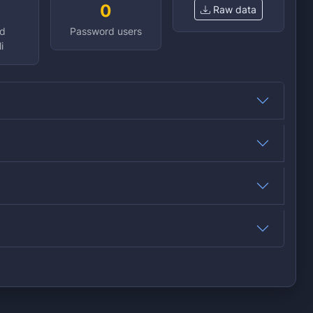
0
Raw data
d
Password users
i