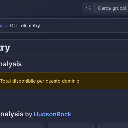
ma
CTI Telemetry
try
nalysis
Total disponibile per questo dominio.
analysis
by
HudsonRock