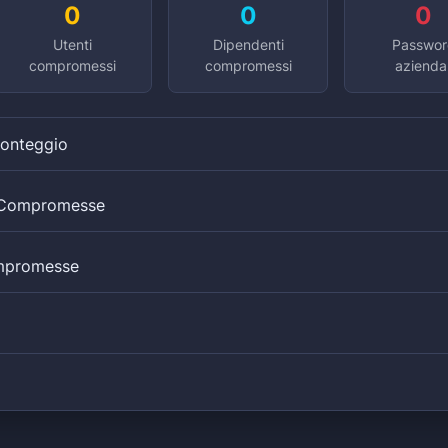
0
0
0
Utenti
Dipendenti
Passwor
compromessi
compromessi
aziendal
Conteggio
i Compromesse
mpromesse