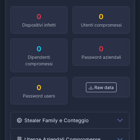
0
0
Dispositivi infetti
Utenti compromessi
0
0
Dipendenti
Password aziendali
compromessi
0
Raw data
Password users
Stealer Family e Conteggio
Utenze Aziendali Compromesse