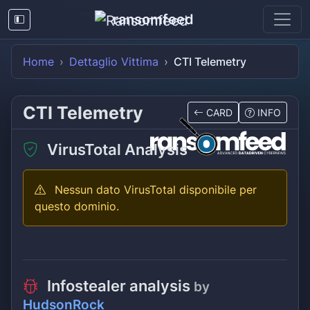
ransomfeed
Home
Dettaglio Vittima
CTI Telemetry
CTI Telemetry
CARD
INFO
VirusTotal Analysis
Nessun dato VirusTotal disponibile per
questo dominio.
Infostealer analysis
by
HudsonRock