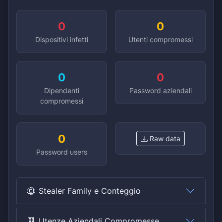
0
0
Dispositivi infetti
Utenti compromessi
0
0
Dipendenti
Password aziendali
compromessi
0
Raw data
Password users
Stealer Family e Conteggio
Utenze Aziendali Compromesse