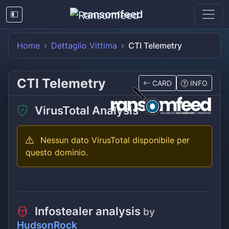
ransomfeed
Home
Dettaglio Vittima
CTI Telemetry
CTI Telemetry
CARD
INFO
VirusTotal Analysis
Nessun dato VirusTotal disponibile per
questo dominio.
Infostealer analysis
by
HudsonRock