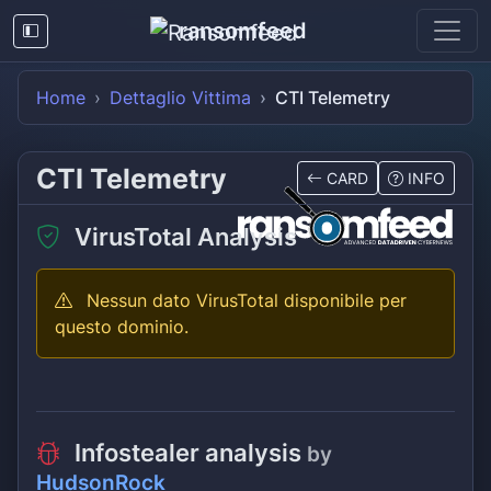
ransomfeed
Home
Dettaglio Vittima
CTI Telemetry
CTI Telemetry
CARD
INFO
VirusTotal Analysis
Nessun dato VirusTotal disponibile per
questo dominio.
Infostealer analysis
by
HudsonRock