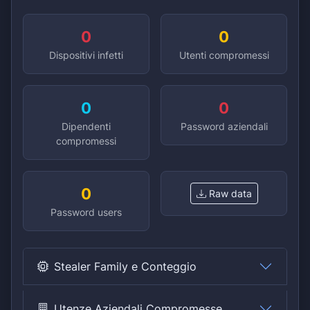
0
0
Dispositivi infetti
Utenti compromessi
0
0
Dipendenti
Password aziendali
compromessi
0
Raw data
Password users
Stealer Family e Conteggio
Utenze Aziendali Compromesse