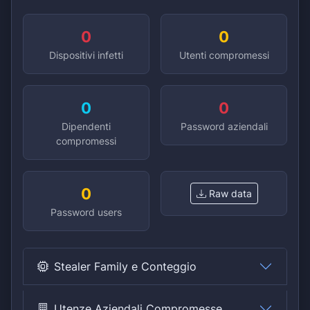
0
0
Dispositivi infetti
Utenti compromessi
0
0
Dipendenti
Password aziendali
compromessi
0
Raw data
Password users
Stealer Family e Conteggio
Utenze Aziendali Compromesse