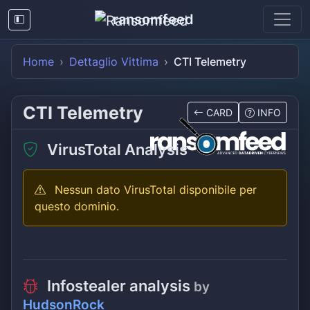
ransomfeed
Home
Dettaglio Vittima
CTI Telemetry
CTI Telemetry
CARD
INFO
VirusTotal Analysis
Nessun dato VirusTotal disponibile per
questo dominio.
Infostealer analysis
by
HudsonRock